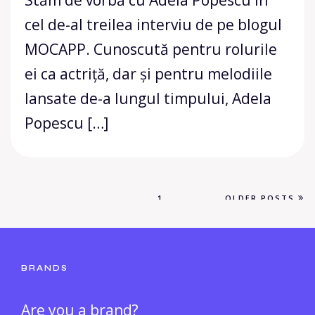
Stăm de vorbă cu Adela Popescu în
cel de-al treilea interviu de pe blogul
MOCAPP. Cunoscută pentru rolurile
ei ca actriță, dar și pentru melodiile
lansate de-a lungul timpului, Adela
Popescu […]
1
OLDER POSTS
BRANDS
Are you a brand?