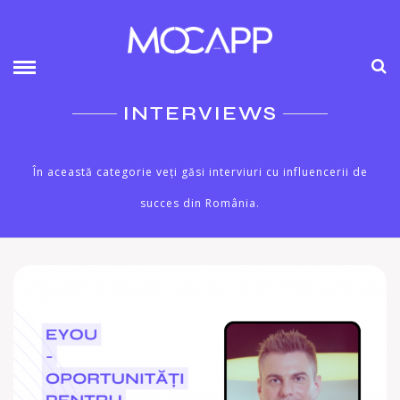
INTERVIEWS
În această categorie veți găsi interviuri cu influencerii de
succes din România.