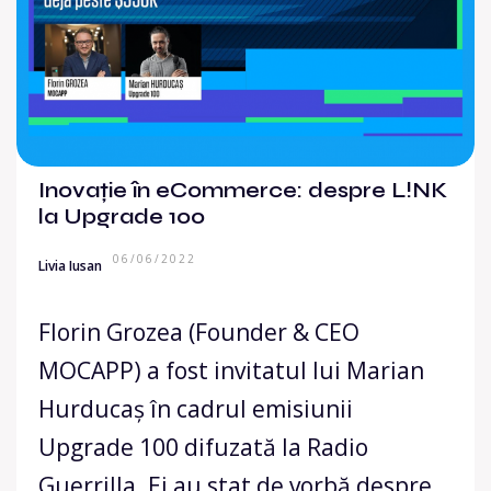
Inovație în eCommerce: despre L!NK
la Upgrade 100
06/06/2022
Livia Iusan
Florin Grozea (Founder & CEO
MOCAPP) a fost invitatul lui Marian
Hurducaș în cadrul emisiunii
Upgrade 100 difuzată la Radio
Guerrilla. Ei au stat de vorbă despre