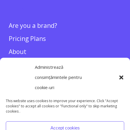
BRANDS
Are you a brand?
Pricing Plans
About
Administrează
INFLUENCERS
consimțămintele pentru
cookie-uri
Login/Register
This website uses cookies to improve your experience. Click "Accept
cookies" to accept all cookies or "Functional only" to skip marketing
cookies .
Accept cookies
Main site
Terms and conditions
Privacy policy
Cookie policy