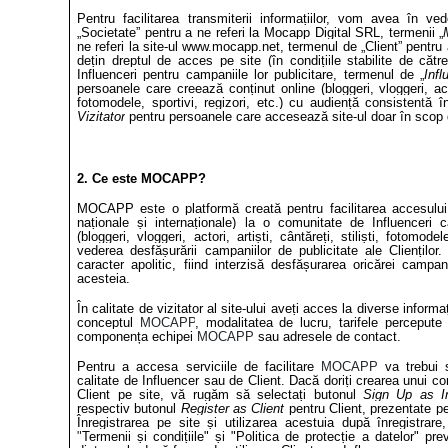
Pentru facilitarea transmiterii informațiilor, vom avea în ve
„Societate” pentru a ne referi la Mocapp Digital SRL, termenii „
ne referi la site-ul www.mocapp.net, termenul de „Client” pentru 
dețin dreptul de acces pe site (în condițiile stabilite de cătr
Influenceri pentru campaniile lor publicitare, termenul de „
Infl
persoanele care creează conținut online (bloggeri, vloggeri, actori
fotomodele, sportivi, regizori, etc.) cu audiență consisten
t
ă î
Vizitator
pentru persoanele care accesează site-ul doar în scop 
2. Ce este MOCAPP?
MOCAPP este o platformă creată pentru facilitarea accesului o
naționale și internaționale) la o comunitate de Influenceri 
(bloggeri, vloggeri, actori, artiști, cântăreți, stiliști, fotomodel
vederea desfășurării campaniilor de publicitate ale Clienți
caracter apolitic, fiind interzisă desfășurarea oricărei campani
acesteia.
În calitate de vizitator al site-ului aveți acces la diverse inform
conceptul
MOCAPP
, modalitatea de lucru, tarifele percepute 
componența echipei
MOCAPP
sau adresele de contact.
Pentru a accesa serviciile de facilitare
MOCAPP
va trebui s
calitate de Influencer sau de Client. Dacă doriți crearea unui co
Client pe site, vă rugăm să selectați butonul
Sign Up as I
respectiv butonul
Register as Client
pentru Client, prezentate pe
Înregistrarea pe site și utilizarea acestuia după înregistrar
"
Termenii și condițiile" și "Politica de protecție a datelor" pr