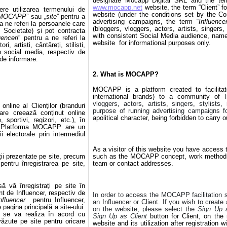
designate Mocapp Digital SRL and the te
www.mocapp.net
website, the term “Client” f
dere utilizarea termenului de
website (under the conditions set by the Co
MOCAPP
” sau „
site
” pentru a
advertising campaigns, the term “
Influence
a ne referi la persoanele care
(bloggers, vloggers, actors, artists, singers,
e Societate) și pot contracta
with consistent Social Media audience, name
uenceri
” pentru a ne referi la
website for informational purposes only.
, artiști, cântăreți, stiliști,
n social media, respectiv de
de informare.
2. What is MOCAPP?
MOCAPP is a platform created to facilitat
international brands) to a community of
vloggers, actors, artists, singers, stylists,
nline al Clienților (branduri
purpose of running advertising campaigns fo
care creează conținut online
apolitical character, being forbidden to carry 
e, sportivi, regizori, etc.), în
lor. Platforma MOCAPP are un
i electorale prin intermediul
As a visitor of this website you have access 
ații prezentate pe site, precum
such as the MOCAPP concept, work methods, 
pentru înregistrarea pe site,
team or contact addresses.
ă vă înregistrați pe site în
nt de Influencer, respectiv de
In order to access the MOCAPP facilitation s
nfluencer
pentru Influencer,
an Influencer or Client. If you wish to creat
 pagina principală a site-ului.
on the website, please select the
Sign Up a
e, se va realiza în acord cu
Sign Up as Client
button for Client, on the
evăzute pe site pentru oricare
website and its utilization after registration