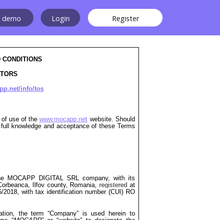
a demo
Login
Register
 CONDITIONS
ITORS
pp.net/info/tos
 of use of the
www.mocapp.net
website. Should
n full knowledge and acceptance of these Terms
the MOCAPP DIGITAL SRL company, with its
, Corbeanca, Ilfov county, Romania,
registered
at
6/2018,
with tax identification number (CUI) RO
rmation, the term “Company” is used herein to