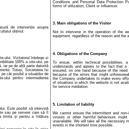
Conditions and Personal Data Protection Po
forms of utilization, Client or Influencer.
3. Main obligations of the Visitor
sură de intervenție asupra
ultatul obținut.
Not to intervene in the operation of the we
equipment, regardless of the reason and the a
4. Obligations of the Company
te-ului. Vizitatorul înțelege și
ibilitate 100% a site-ului, pe
To ensue, within technical possibilities, 
, iar pe de altă parte datorită
understands and agrees to the fact that a 
erente. Totuși, Societatea își
ensured, on one hand because of the need 
pe cât posibil a situațiilor de
because of the errors that might unforeseea
ite-ului pentru intermedierea
the Company undertakes to make every effor
of situations in which the website is not avai
for service mediation.
5. Limitation of liability
lui. Este posibil să intervină
ite sau pe servere care să îl
We cannot ensure the intermittent and non-i
a limita și pentru a înlătura
viruses or other harmful behaviours might 
unavailable. We will take all the necessary 
events in the shortest time possible.