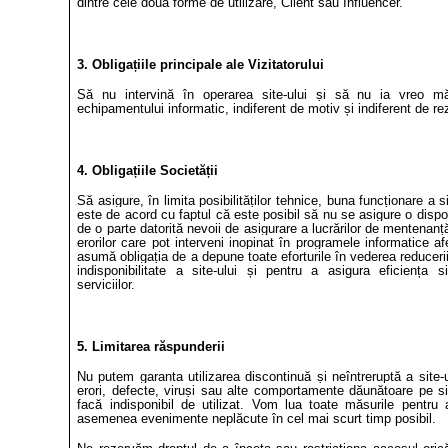
dintre cele două forme de utilizare, Client sau Influencer.
3. Obligațiile principale ale Vizitatorului
Să nu intervină în operarea site-ului și să nu ia vreo mă
echipamentului informatic, indiferent de motiv și indiferent de rez
4. Obligațiile Societății
Să asigure, în limita posibilităților tehnice, buna funcționare a si
este de acord cu faptul că este posibil să nu se asigure o dispon
de o parte datorită nevoii de asigurare a lucrărilor de mentenanță
erorilor care pot interveni inopinat în programele informatice af
asumă obligația de a depune toate eforturile în vederea reducerii 
indisponibilitate a site-ului și pentru a asigura eficiența s
serviciilor.
5. Limitarea răspunderii
Nu putem garanta utilizarea discontinuă și neîntreruptă a site-u
erori, defecte, viruși sau alte comportamente dăunătoare pe s
facă indisponibil de utilizat. Vom lua toate măsurile pentru 
asemenea evenimente neplăcute în cel mai scurt timp posibil.