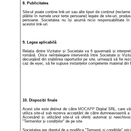
8. Publicitatea
Site-ul poate conține link-uri sau alte tipuri de conținut (recla
plătite în numele unor terțe persoane) legate de site-uri, produse
persoane. Societatea nu își asumă nicio responsabilitate în
acestor link-uri.
9. Legea aplicabilă
Relația dintre Vizitator și Societate va fi guvernată și interpr
română. Orice neînțelegere intervenită între Societate și Vizita
decurgând din stabilirea raporturilor pe site, urmează să fie rezo
caz de eșec, să fie supuse instanțelor competente material din 
10. Dispoziții finale
Acest site este deținut de către
MOCAPP
Digital SRL, care vă
utiliza site-ul sub rezerva acceptării de către dumneavoastră a 
Accesând și utilizând site-ul vă oferiți automat și neechivo
"Termenilor și condițiilor" de pe site.
Societatea are dreptul de a modifica "Termenii și condițiile" oric