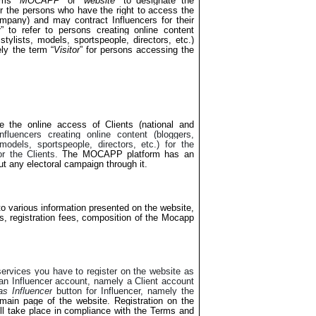
rms “
MOCAPP
” or “
website
” to designate the
or the persons who have the right to access the
mpany) and may contract Influencers for their
r
” to refer to persons creating online content
 stylists, models, sportspeople, directors, etc.)
ly the term “
Visitor
” for persons accessing the
e the online access of Clients (national and
Influencers creating online content (bloggers,
 models, sportspeople, directors, etc.) for the
r the Clients.
The MOCAPP platform has an
out any electoral campaign through it.
to various information presented on the website,
registration fees, composition of the Mocapp
ervices you have to register on the website as
e an Influencer account, namely a Client account
s Influencer
button for Influencer, namely the
 main page of the website. Registration on the
 will take place in compliance with the Terms and