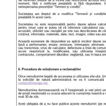
Ne rezervăm dreptul de a înceta sau restricționa accesul orică
moment, fără o notificare prealabilă și fără răspundere, 
nerespectarea prezenților "Termeni și condiții".
Societatea are dreptul de a modifica "Termenii și condițiile
prealabilă în acest sens.
Societatea nu este responsabilă pentru daune aduse calcul
pentru viruși care ar putea să vă infecteze calculatorul sa
accesării, utilizării sau navigării pe site sau descărcarea de 
conținut, informație, materiale, date, text, imagini, video sau aud
Această exonerare de răspundere se aplică oricăror daune sau
lipsă a performanței, eroare, omisiune, întrerupere, eliminare, 
sau transmisie, virus de calculator, defecțiune a liniei de comun
acces neautorizat la, modificarea, sau utilizarea înregistr
contractului, comportament dăunător,
neglijență, sau în baza or
6. Procedura de soluționare a reclamațiilor
Orice nemulțumire legată de accesarea și utilizarea site-ului, tim
la solicitări de natură administrativă ne va fi comunicată 
contact@mocapp.net
.
Nemulțumirea dumneavoastră va fi înregistrată și veți primi u
de email menționată cu ocazia aducerii la cunoștința noastră a n
mult 30 de zile.
Aveți obligația de a nu face publice aceste nemulțumiri (pe re