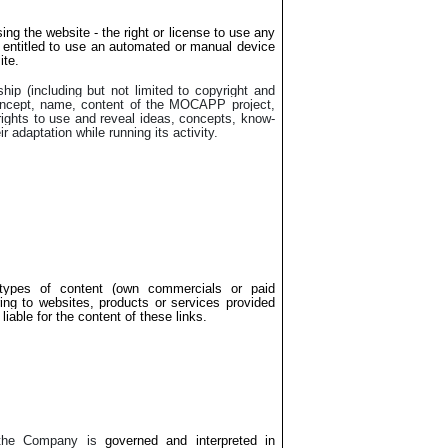
ing the website - the right or license to use any
t entitled to use an automated or manual device
ite.
ip (including but not limited to copyright and
 concept, name, content of the MOCAPP project,
 rights to use and reveal ideas, concepts, know-
adaptation while running its activity.
types of content (own commercials or paid
ring to websites, products or services provided
iable for the content of these links.
d the Company is
governed and interpreted in