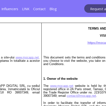
Influencers
L!NK
Contact
Blog
Request 
TERMS AND
VIS
https://moca
 a site-ului
www.mocapp.net
.
This document sets the terms and conditions
ptarea în totalitate a acestor
you choose to visit the website, you take o
and Conditions.
1. Owner of the website
CAPP DIGITAL SRL, cu sediul
The
www.mocapp.net
website is held by 
nia, înmatriculată la Oficiul
registered office in 2A Paris street, Tamași
d CUI RO 39007349, email
the Trade Register Office under no. J23/107
39007349, email
contact@mocapp.net
.
In order to facilitate the transfer of info