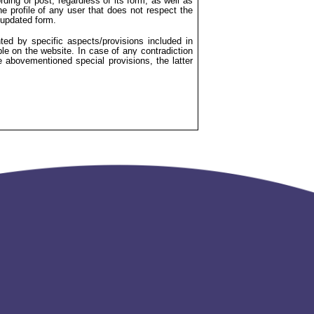
ding or post, regardless of its form, as well as
the profile of any user that does not respect the
 updated form.
d by specific aspects/provisions included in
ble on the website. In case of any contradiction
abovementioned special provisions, the latter