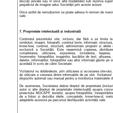
discuții private sau în orice altă modalitate) sub rezerva supor
prejudiciul de imagine adus Societății prin aceste acțiuni.
Orice astfel de nemulțumire se poate adresa în termen de maxim
sale.
7. Proprietate intelectuală și industrială
Conținutul prezentului site, inclusiv, dar fără a se limita la 
simboluri, imagini, fotografii, conținut texte, informații, structur
know
-
how, conținut, structură, administrare program și altele
exclusivă a Societății. Este nepermisă copierea, distribuir
completarea, utilizarea, expunerea, includerea, legarea, 
însemnelor, fotografiilor, imaginilor, bucăților de text, afișarea,
datelor, informațiilor, fotografiilor sau altor informații găsite pe
acordată în scris de către Societate.
Vizitatorul nu dobândește, prin utilizarea și accesarea site-ului
de utilizare a vreuneia dintre informațiile de pe site. Vizitatorul
dispozitiv automat sau manual pentru a monitoriza materialele di
De asemenea, Societatea deține dreptul de proprietate (inclusiv,
autor și alte drepturi de proprietate intelectuală) asupra concep
proiectului MOCAPP, textelor, asupra fotografiilor, înregistrărilor,
de a folosi și dezvălui ideile, conceptele, know-how-ul, meto
adaptările acestora pe parcursul desfășurării activității sale.