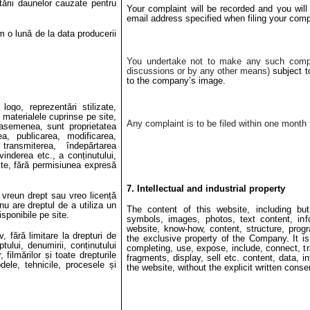
tării daunelor cauzate pentru
Your complaint will be recorded and you will
email address specified when filing your comp
 o lună de la data producerii
You undertake not to make any such compla
discussions or by any other means)
subject 
to the company’s image.
logo, reprezentări stilizate,
a, materialele cuprinse pe site,
Any
complaint
is to be filed within one month
 asemenea, sunt proprietatea
ea, publicarea, modificarea,
transmiterea, îndepărtarea
 vinderea etc., a conținutului,
 site, fără permisiunea expresă
7. Intellectual and industrial property
, vreun drept sau vreo licență
 nu are dreptul de a utiliza un
The content of this website, including but 
sponibile pe site.
symbols, images, photos, text content, info
website, know-how, content, structure, prog
 fără limitare la drepturi de
the exclusive property of the Company. It is 
tului, denumirii, conținutului
completing, use, expose, include, connect, t
 filmărilor și toate drepturile
fragments, display, sell etc. content, data, i
dele, tehnicile, procesele și
the website, without the explicit written cons