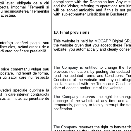
compliance with the Romanian law. Any mis
ră aveți obligația de a citi
and the Visitor, referring to operations result
specta întocmai "Termenii și
will be solved amicably and if this is not p
ra cu necunoașterea
"
Termenilor
with subject-matter jurisdiction in Bucharest.
i acestuia.
10. Final provisions
This website is held by
MOCAPP
Digital SRL
nterfața oricărei pagini sau
the website given that you accept these Ter
liber ales,
având dreptul de a
website, you automatically and clearly consen
ără vreo notificare prealabilă.
The Company is entitled
to change the Te
e orice comentariu vulgar sau
previous notification, by posting the updated
 postare, indiferent de formă,
read the updated Terms and Conditions. You
i utilizator care nu respectă
Conditions of the website and may not allege
not familiarised with the Terms and Conditio
date of access and/or use of the website.
vederi speciale cuprinse la
 în care intervin contradicții
The Company
reserves the right to chang
us amintite, au prioritate de
subpage of the website at any time and at a
temporarily, partially or totally interrupt the 
notification.
The Company
reserves the right to ban/rest