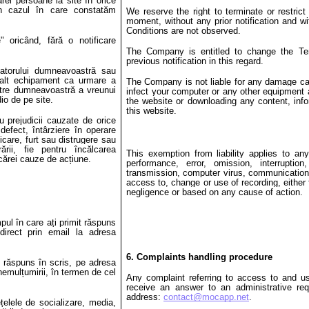
rei persoane la site în orice
în cazul în care constatăm
We reserve the right to terminate or restric
moment, without any prior notification and wi
Conditions are not observed.
" oricând, fără o notificare
The Company is entitled to change the Te
previous notification in this regard.
atorului dumneavoastră sau
u alt echipament ca urmare a
The Company is not liable for any damage cau
către dumneavoastră a vreunui
infect your computer or any other equipment a
io de pe site.
the website or downloading any content, info
this website.
 prejudicii cauzate de orice
defect, întârziere în operare
icare, furt sau distrugere sau
ării, fie pentru încălcarea
This exemption from liability applies to a
icărei cauze de acțiune.
performance, error, omission, interruption
transmission, computer virus, communication l
access to, change or use of recording, either
negligence or based on any cause of action.
pul în care ați primit răspuns
direct prin email la adresa
6. Complaints handling procedure
n răspuns în scris, pe adresa
emulțumirii, în termen de cel
Any complaint referring to access to and us
receive an answer to an administrative req
address:
contact@mocapp.net
.
țelele de socializare, media,