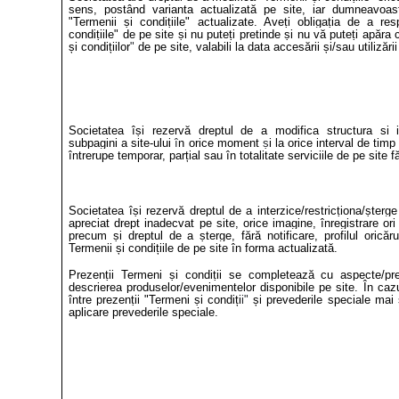
sens, postând varianta actualizată pe site, iar dumneavoast
"Termenii și condițiile" actualizate. Aveți obligația de a re
condițiile" de pe site și nu puteți pretinde și nu vă puteți apă
și condițiilor
"
de pe site, valabili la data accesării și/sau utilizări
Societatea își rezervă dreptul de a modifica structura si i
subpagini a site-ului
î
n orice moment
ș
i la orice interval de timp 
întrerupe temporar, parțial sau în totalitate serviciile de pe site f
Societatea își rezervă dreptul de a interzice/restricționa/șterg
apreciat drept inadecvat pe site, orice imagine, înregistrare ori
precum și dreptul de a șterge, fără notificare, profilul oricăru
Termenii și condițiile de pe site în forma actualizată.
Prezenții Termeni și condiții se completează cu aspecte/pre
descrierea
produselor/evenimentelor disponibile pe site. În cazul
între prezenții "Termeni și condiți
i"
și prevederile speciale mai s
aplicare prevederile speciale.