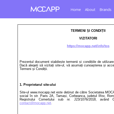
Home
About
Brands
TERMENI ȘI CONDIȚII
VIZITATORI
https://mocapp.net/info/tos
Prezentul document stabilește termenii și condițiile de utilizare
Dacă alegeți să vizitați site-ul, vă asumați cunoașterea și acce
Termeni și Condiții.
1. Proprietarul site-ului
Site-ul www.mocapp.net este deținut de către Societatea MO
social în str. Paris 2A, Tamași, Corbeanca, județul Il
f
ov, Româ
Registrului Comerțului sub nr. J23/1076/2018, avân
contact@mocapp.net
.