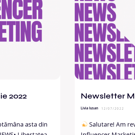
ie 2022
Newsletter MO
Livia Iusan
12/07/2022
ăptămâna asta din
Salutare! Am rev
•NEWS• Libertatea
Influencer Marketin