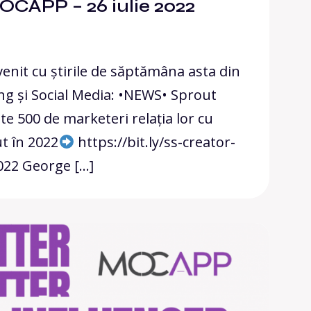
OCAPP – 26 iulie 2022
enit cu știrile de săptămâna asta din
ng și Social Media: •NEWS• Sprout
te 500 de marketeri relația lor cu
ut în 2022
https://bit.ly/ss-creator-
22 George […]