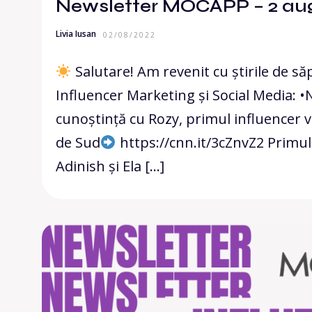
Newsletter MOCAPP – 2 aug
Livia Iusan
02/08/2022
Salutare! Am revenit cu știrile de s
Influencer Marketing și Social Media: 
cunoștință cu Rozy, primul influencer v
de Sud
https://cnn.it/3cZnvZ2 Primul
Adinish și Ela […]