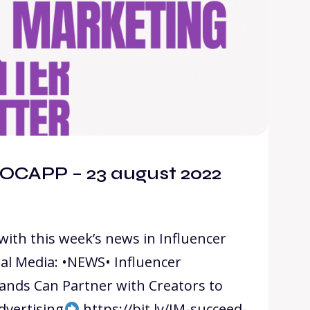
OCAPP – 23 august 2022
with this week’s news in Influencer
al Media: •NEWS• Influencer
ands Can Partner with Creators to
dvertising
https://bit.ly/IM-succeed-