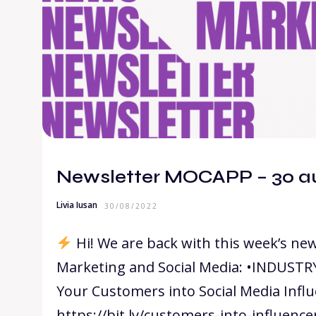
Newsletter MOCAPP – 30 a
Livia Iusan
30/08/2022
Hi! We are back with this week’s new
Marketing and Social Media: •INDUST
Your Customers into Social Media Infl
https://bit.ly/customers-into-influenc