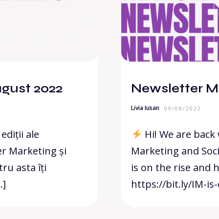
gust 2022
Newsletter M
Livia Iusan
09/08/2022
diții ale
Hi! We are back 
er Marketing și
Marketing and Soci
tru asta îți
is on the rise and 
…]
https://bit.ly/IM-is