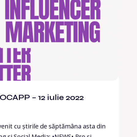
CAPP – 12 iulie 2022
enit cu știrile de săptămâna asta din
g și Social Media: •NEWS• Pro și