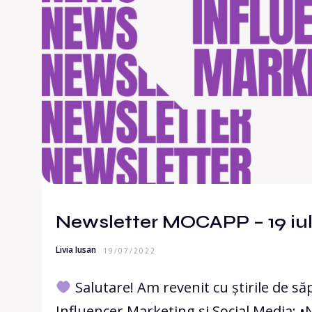
Newsletter MOCAPP – 19 iul
Livia Iusan
19/07/2022
Salutare! Am revenit cu știrile de s
Influencer Marketing și Social Media: 