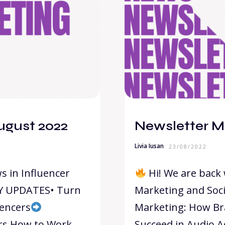
ugust 2022
Newsletter M
Livia Iusan
23/08/2022
s in Influencer
Hi! We are back 
RY UPDATES• Turn
Marketing and Soci
uencers
Marketing: How Br
ers How to Work
Succeed in Audio A