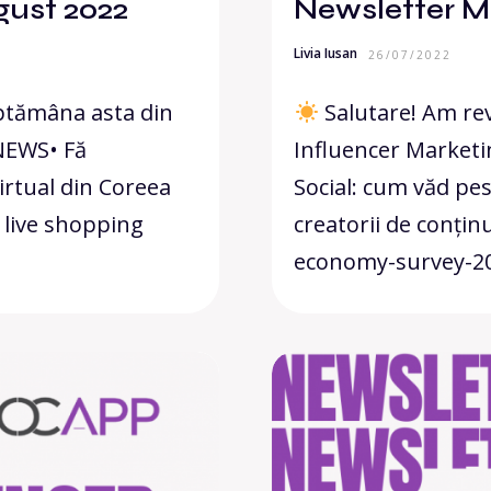
ust 2022
Newsletter M
Livia Iusan
26/07/2022
ăptămâna asta din
Salutare! Am rev
•NEWS• Fă
Influencer Marketi
irtual din Coreea
Social: cum văd pes
 live shopping
creatorii de conțin
economy-survey-20