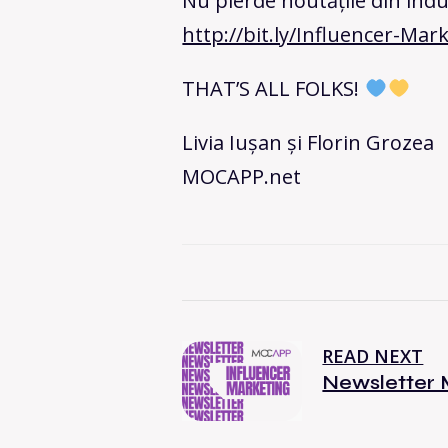
Nu pierde noutățile din indu
http://bit.ly/Influencer-M
THAT’S ALL FOLKS!
Livia Iușan și Florin Grozea
MOCAPP.net
READ NEXT
Newsletter 