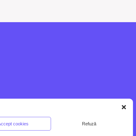
ccept cookies
Refuză
e
Terms and conditions
Privacy policy
Cookie policy
Contact