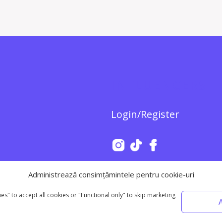
INFLUENCERS
Login/Register
Administrează consimțămintele pentru cookie-uri
s" to accept all cookies or "Functional only" to skip marketing
A
Main sit