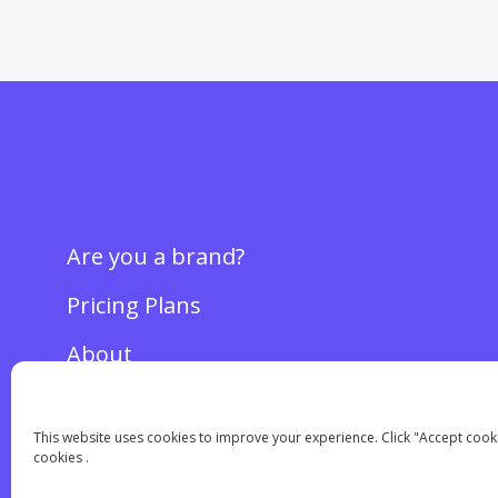
BRANDS
Are you a brand?
Pricing Plans
About
This website uses cookies to improve your experience. Click "Accept cookie
cookies .
Copyright © 2017-2024 MOCAPP Digital SRL. Optimized by
Ceriza
.