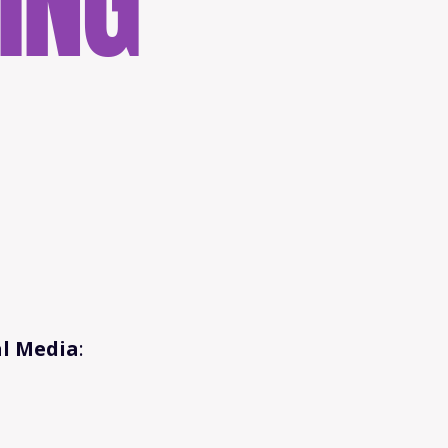
al Media
: