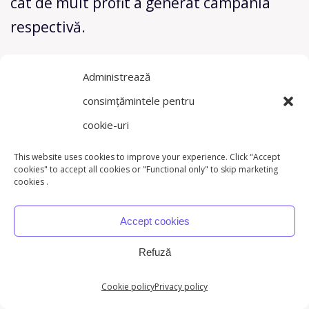
cât de mult profit a generat campania
respectivă.
Puteți urmări acest KPI de marketing prin
Administrează
Google Analytics sau prin alt serviciu
consimțămintele pentru
online de analiză.
cookie-uri
De asemenea, puteți oferi coduri de
This website uses cookies to improve your experience. Click "Accept
cookies" to accept all cookies or "Functional only" to skip marketing
reducere personalizate (de ex:
cookies .
INFLUENCER10) și puteți urmări vânzările
Accept cookies
folosindu-le în campanii.
Refuză
Influencer Marketing # 10: ROI /
Cookie policy
Privacy policy
Venituri generate