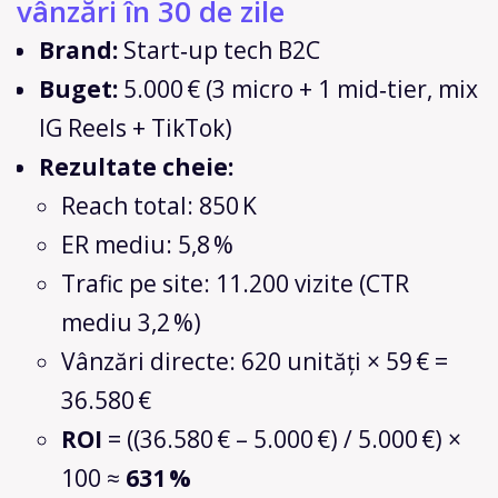
vânzări în 30 de zile
Brand:
Start‑up tech B2C
Buget:
5.000 € (3 micro + 1 mid‑tier, mix
IG Reels + TikTok)
Rezultate cheie:
Reach total: 850 K
ER mediu: 5,8 %
Trafic pe site: 11.200 vizite (CTR
mediu 3,2 %)
Vânzări directe: 620 unități × 59 € =
36.580 €
ROI
= ((36.580 € – 5.000 €) / 5.000 €) ×
100 ≈
631 %