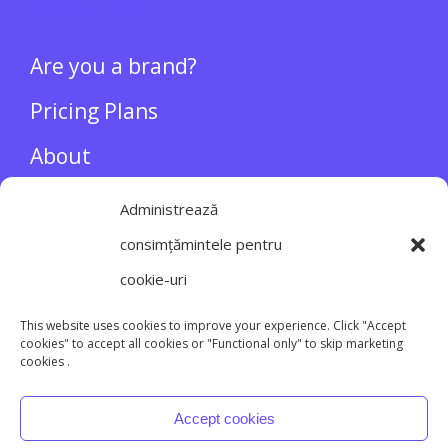
BRANDS
Are you a brand?
Pricing Plans
About
Administrează
INFLUENCERS
consimțămintele pentru
cookie-uri
Login/Register
This website uses cookies to improve your experience. Click "Accept
cookies" to accept all cookies or "Functional only" to skip marketing
cookies .
Accept cookies
Main site
Terms and conditions
Privacy policy
Cookie policy