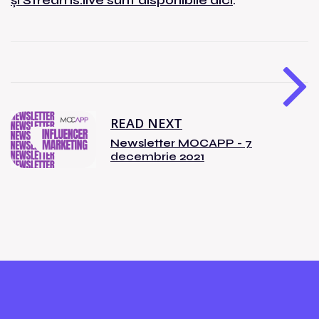
și Streams.live sunt disponibile aici
.
READ NEXT
Newsletter MOCAPP - 7
decembrie 2021