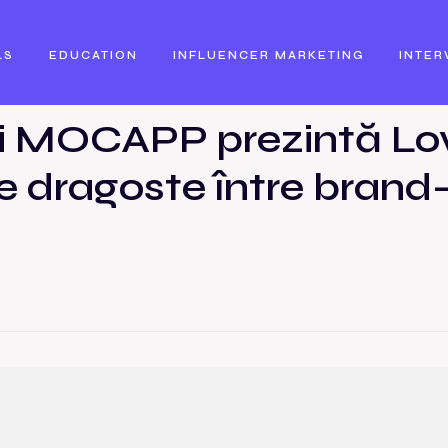
LS
EDUCATION
INFLUENCER MARKETING
INTER
 și MOCAPP prezintă Lo
e dragoste între brand-u