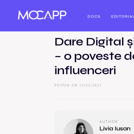
DOCS
EDITORIA
Dare Digital
– o poveste d
influenceri
POSTED ON 12/02/2021
AUTHOR
Livia Iusan