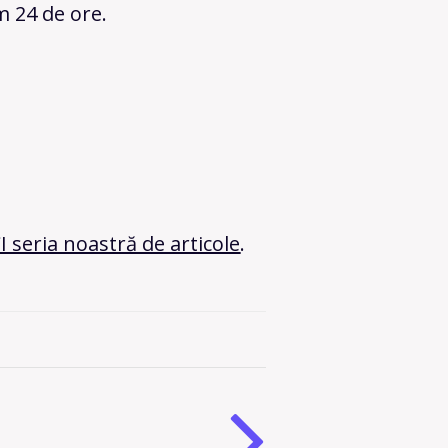
m 24 de ore.
 seria noastră de articole
.