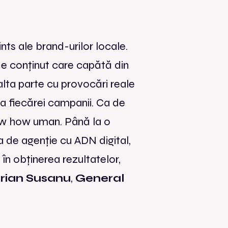
ts ale brand-urilor locale.
de conținut care capătă din
alta parte cu provocări reale
i a fiecărei campanii. Ca de
now how uman. Până la o
a de agenție cu ADN digital,
n obținerea rezultatelor,
rian Susanu
,
General