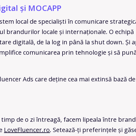
Digital și MOCAPP
stem local de specialiști în comunicare strategic
iul brandurilor locale și internaționale. O echipă 
e digitală, de la log in până la shut down. Și ap
mplifice comunicarea prin tehnologie și să pună
luencer Ads care deține cea mai extinsă bază de 
 timp de o zi întreagă, facem lipeala între brand-
pe
LoveFluencer.ro
. Setează-ți preferințele și găs