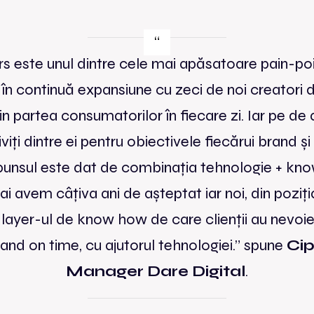
s este unul dintre cele mai apăsatoare pain-poin
 în continuă expansiune cu zeci de noi creatori 
in partea consumatorilor în fiecare zi. Iar pe de 
viți dintre ei pentru obiectivele fiecărui brand ș
 răspunsul este dat de combinația tehnologie + k
avem câțiva ani de așteptat iar noi, din poziți
ayer-ul de know how de care clienții au nevoie î
and on time, cu ajutorul tehnologiei.
” spune
Cip
Manager Dare Digital
.