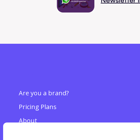
Newsletter 
BRANDS
Are you a brand?
Pricing Plans
About